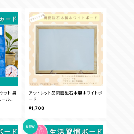
ケット 男
アウトレット品両面磁石木製ホワイトボ
ュール表
ード
 幼稚園
¥1,700