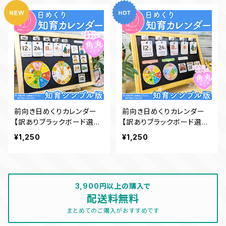
前向き日めくりカレンダー
前向き日めくりカレンダー
【訳ありブラックボード選択
【訳ありブラックボード選択
可（縦 22.5cm、横 32.5c
可（ 縦 約19.6cm、横 約29.
¥1,250
¥1,250
m）】
6cm）】
3,900円以上の購入で
配送料無料
まとめてのご購入がおすすめです