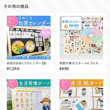
その他の商品
前向き日めくりカレンダー【訳あ
季節行事ポスター A4 ラミネー
りブラックボード選択可（縦 22.
ト 小学校受験 知育 四季 行事
¥1,250
¥695
5cm、横 32.5cm）】
花 食べ物 学習