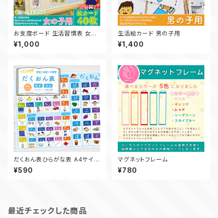
お支度ボード 生活習慣表 女の
生活絵カード 男の子用
子用
¥1,000
¥1,400
だくおん表ひらがな表 A4サイズ
マグネットフレーム
- 知育ポスター
¥590
¥780
最近チェックした商品