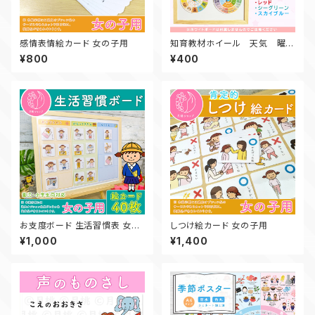
感情表情絵カード 女の子用
知育教材ホイール 天気 曜
日 干支 二十四節気 保育
¥800
¥400
教材 知育
お支度ボード 生活習慣表 女の
しつけ絵カード 女の子用
子用
¥1,000
¥1,400