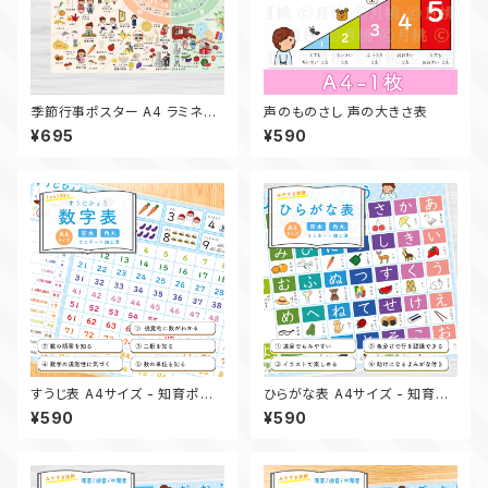
季節行事ポスター A4 ラミネー
声のものさし 声の大きさ表
ト 小学校受験 知育 四季 行事
¥695
¥590
花 食べ物 学習
すうじ表 A4サイズ - 知育ポス
ひらがな表 A4サイズ - 知育ポ
ター
スター
¥590
¥590