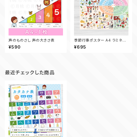
声のものさし 声の大きさ表
季節行事ポスター A4 ラミネー
ト 小学校受験 知育 四季 行事
¥590
¥695
花 食べ物 学習
最近チェックした商品